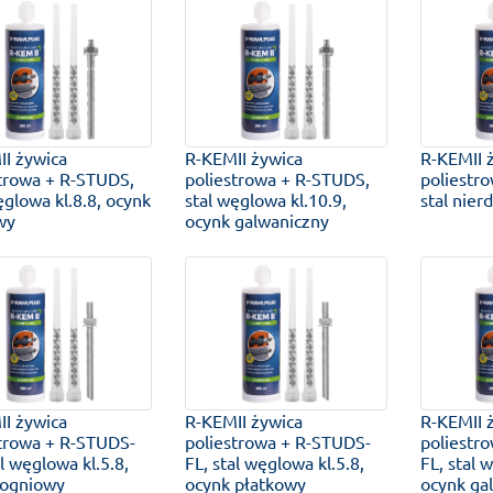
I żywica
R-KEMII żywica
R-KEMII 
trowa + R-STUDS,
poliestrowa + R-STUDS,
poliestr
ęglowa kl.8.8, ocynk
stal węglowa kl.10.9,
stal nie
wy
ocynk galwaniczny
I żywica
R-KEMII żywica
R-KEMII 
strowa + R-STUDS-
poliestrowa + R-STUDS-
poliestr
al węglowa kl.5.8,
FL, stal węglowa kl.5.8,
FL, stal 
 ogniowy
ocynk płatkowy
ocynk ga