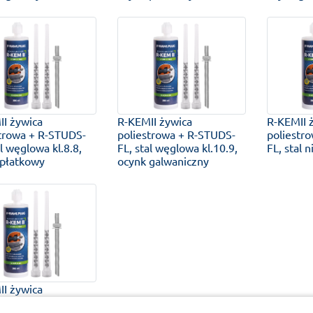
I żywica
R-KEMII żywica
R-KEMII 
strowa + R-STUDS-
poliestrowa + R-STUDS-
poliestr
al węglowa kl.8.8,
FL, stal węglowa kl.10.9,
FL, stal 
 płatkowy
ocynk galwaniczny
I żywica
strowa + R-STUDS-