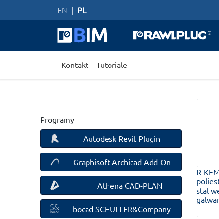
EN
|
PL
Kontakt
Tutoriale
Programy
Autodesk Revit Plugin
Graphisoft Archicad Add-On
R-KEMI
polies
Athena CAD-PLAN
stal w
galwa
bocad SCHULLER&Company