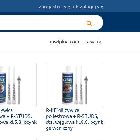
Zarejestruj się
lub
Zaloguj się
rawlplug.com
EasyFix
żywica
R-KEMII żywica
owa + R-STUDS,
poliestrowa + R-STUDS,
owa kl.5.8, ocynk
stal węglowa kl.8.8, ocynk
galwaniczny