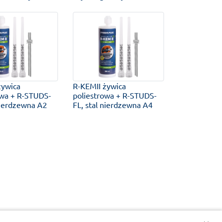
żywica
R-KEMII żywica
owa + R-STUDS-
poliestrowa + R-STUDS-
nierdzewna A2
FL, stal nierdzewna A4