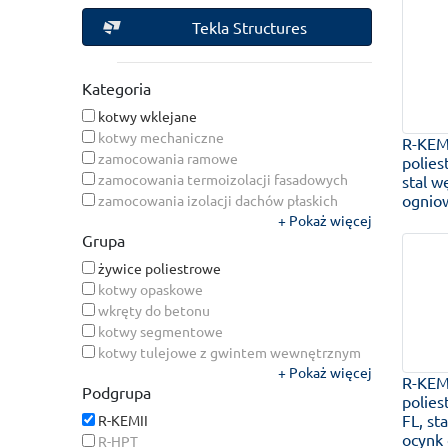
Tekla Structures
Kategoria
kotwy wklejane
kotwy mechaniczne
R-KEMI
zamocowania ramowe
polies
zamocowania termoizolacji fasadowych
stal w
ognio
zamocowania izolacji dachów płaskich
Pokaż więcej
zamocowania lekkie
Grupa
zamocowania do płyt warstwowych
żywice poliestrowe
kotwy opaskowe
wkręty do betonu
kotwy segmentowe
kotwy tulejowe z gwintem wewnętrznym
Pokaż więcej
łączniki tworzywowe
R-KEMI
Podgrupa
żywice hybrydowe
polie
żywice epoksydowe
FL, st
R-KEMII
żywice winyloestrowe
ocynk
R-HPT