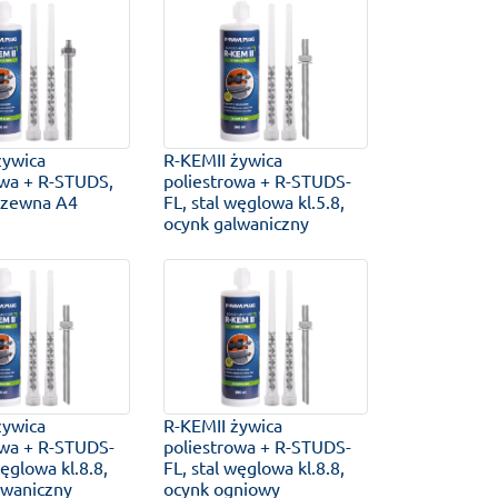
żywica
R-KEMII żywica
owa + R-STUDS,
poliestrowa + R-STUDS-
rdzewna A4
FL, stal węglowa kl.5.8,
ocynk galwaniczny
żywica
R-KEMII żywica
owa + R-STUDS-
poliestrowa + R-STUDS-
węglowa kl.8.8,
FL, stal węglowa kl.8.8,
lwaniczny
ocynk ogniowy